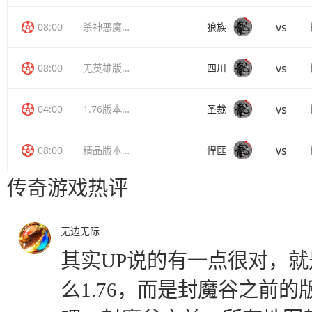
vs
08:00
杀神恶魔传奇
狼族
vs
08:00
无英雄版传奇
四川
vs
04:00
1.76版本传奇
圣裁
vs
08:00
精品版本传奇
悍匪
传奇游戏热评
无边无际
其实UP说的有一点很对，
么1.76，而是封魔谷之前